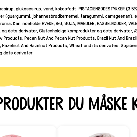
sirup, glukosesirup, vand, kokosfedt, PISTACIENØDDESTYKKER (3,5%)
orer (guargummi, johannesbrødkernemel, taragummi, carrageenan), e
, aroma. Kan indeholde HVEDE, ÆG, SOJA, MANDLER, HASSELNØDDER, V
dets derivater, Glutenholdige kornprodukter og dets derivater, Æg
 Products, Pecan Nut And Pecan Nut Products, Brazil Nut And Brazil
 Hazelnut And Hazelnut Products, Wheat and its derivates, Sojabøn
g dets derivater
produkter du måske k