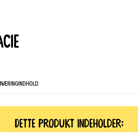
acie
RNÆRINGINDHOLD
Dette produkt indeholder: