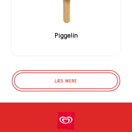
Piggelin
LÆS MERE