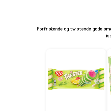
Twister Is
Forfriskende og twistende gode smag
is