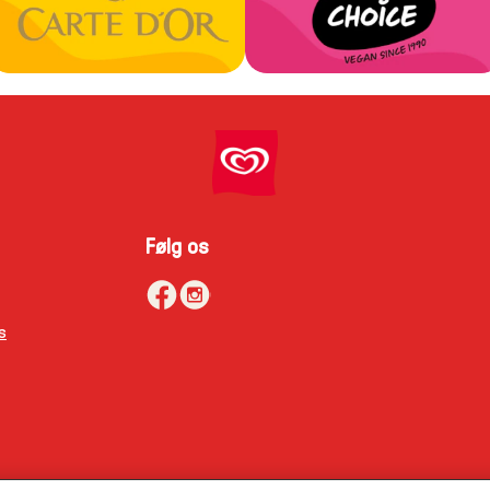
Følg os
s