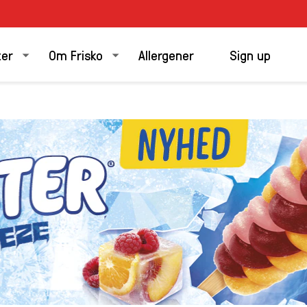
ter
Om Frisko
Allergener
Sign up