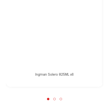
d
im
Ingman Solero 825ML x6