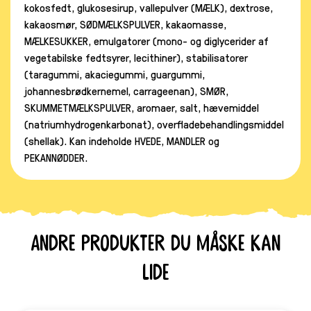
kokosfedt, glukosesirup, vallepulver (MÆLK), dextrose,
kakaosmør, SØDMÆLKSPULVER, kakaomasse,
MÆLKESUKKER, emulgatorer (mono- og diglycerider af
vegetabilske fedtsyrer, lecithiner), stabilisatorer
(taragummi, akaciegummi, guargummi,
johannesbrødkernemel, carrageenan), SMØR,
SKUMMETMÆLKSPULVER, aromaer, salt, hævemiddel
(natriumhydrogenkarbonat), overfladebehandlingsmiddel
(shellak). Kan indeholde HVEDE, MANDLER og
PEKANNØDDER.
Andre produkter du måske kan
lide