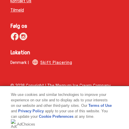
Kontakt Os
Tilmeld
Følg os
Lokation
Denmark |
Skift Placering
© 2026 Copyright | The Magnum Ice Cream Company.
Magnum ICC Denmark A/S CVR-nummer 45347648
We use cookies and similar technologies to improve your
experience on our site and to display ads to your interests
on our website and other third-party sites. Our
Terms of Use
and
Privacy Policy
apply to your use of this website. You
can update your
Cookie Preferences
at any time.
AdChoices