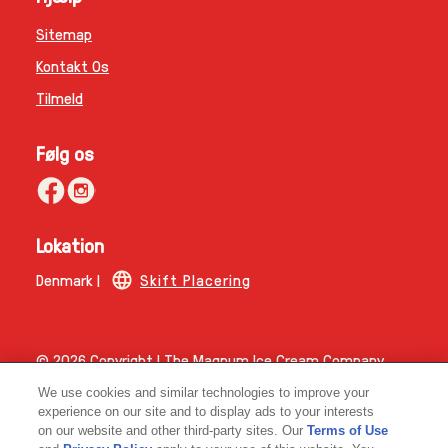
Sitemap
Kontakt Os
Tilmeld
Følg os
Lokation
Denmark |
Skift Placering
© 2026 Copyright | The Magnum Ice Cream Company.
Magnum ICC Denmark A/S CVR-nummer 45347648
We use cookies and similar technologies to improve your
experience on our site and to display ads to your interests
on our website and other third-party sites. Our
Terms of Use