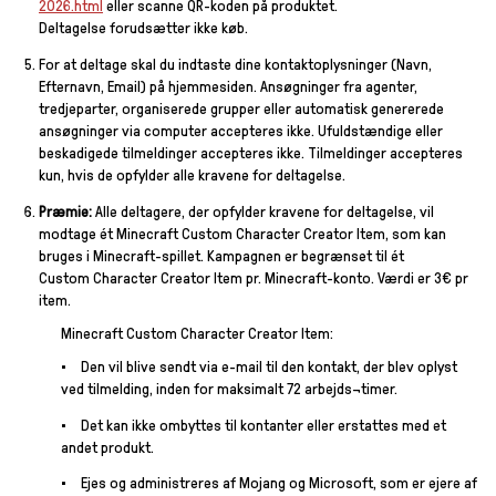
2026.html
eller scanne QR-koden på produktet.
Deltagelse forudsætter ikke køb.
For at deltage skal du indtaste dine kontaktoplysninger (Navn,
Efternavn, Email) på hjemmesiden. Ansøgninger fra agenter,
tredjeparter, organiserede grupper eller automatisk genererede
ansøgninger via computer accepteres ikke. Ufuldstændige eller
beskadigede tilmeldinger accepteres ikke. Tilmeldinger accepteres
kun, hvis de opfylder alle kravene for deltagelse.
Præmie:
Alle deltagere, der opfylder kravene for deltagelse, vil
modtage ét Minecraft Custom Character Creator Item, som kan
bruges i Minecraft-spillet. Kampagnen er begrænset til ét
Custom Character Creator Item pr. Minecraft-konto. Værdi er 3€ pr
item.
Minecraft Custom Character Creator Item:
Den vil blive sendt via e-mail til den kontakt, der blev oplyst
ved tilmelding, inden for maksimalt 72 arbejds¬timer.
Det kan ikke ombyttes til kontanter eller erstattes med et
andet produkt.
Ejes og administreres af Mojang og Microsoft, som er ejere af