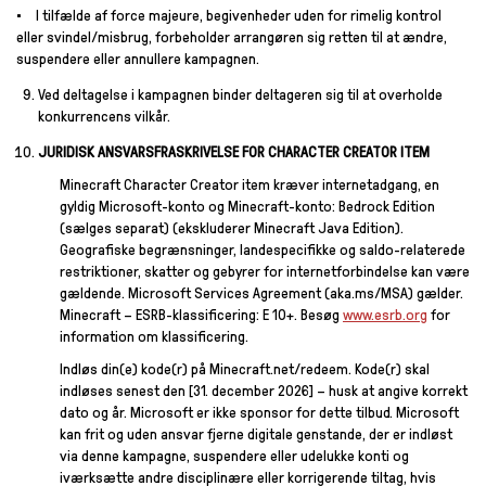
I tilfælde af force majeure, begivenheder uden for rimelig kontrol
eller svindel/misbrug, forbeholder arrangøren sig retten til at ændre,
suspendere eller annullere kampagnen.
Ved deltagelse i kampagnen binder deltageren sig til at overholde
konkurrencens vilkår.
JURIDISK ANSVARSFRASKRIVELSE FOR CHARACTER CREATOR ITEM
Minecraft Character Creator item kræver internetadgang, en
gyldig Microsoft-konto og Minecraft-konto: Bedrock Edition
(sælges separat) (ekskluderer Minecraft Java Edition).
Geografiske begrænsninger, landespecifikke og saldo-relaterede
restriktioner, skatter og gebyrer for internetforbindelse kan være
gældende. Microsoft Services Agreement (aka.ms/MSA) gælder.
Minecraft – ESRB-klassificering: E 10+. Besøg
www.esrb.org
for
information om klassificering.
Indløs din(e) kode(r) på Minecraft.net/redeem. Kode(r) skal
indløses senest den [31. december 2026] – husk at angive korrekt
dato og år. Microsoft er ikke sponsor for dette tilbud. Microsoft
kan frit og uden ansvar fjerne digitale genstande, der er indløst
via denne kampagne, suspendere eller udelukke konti og
iværksætte andre disciplinære eller korrigerende tiltag, hvis