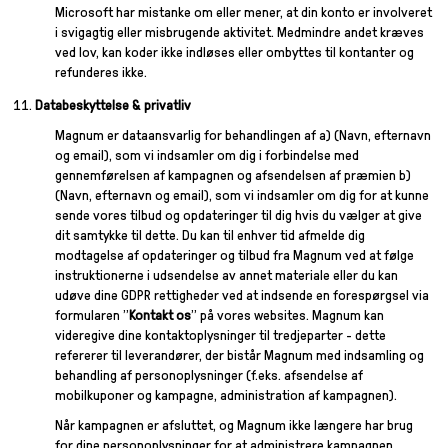
Microsoft har mistanke om eller mener, at din konto er involveret
i svigagtig eller misbrugende aktivitet. Medmindre andet kræves
ved lov, kan koder ikke indløses eller ombyttes til kontanter og
refunderes ikke.
Databeskyttelse & privatliv
Magnum er dataansvarlig for behandlingen af a) (Navn, efternavn
og email), som vi indsamler om dig i forbindelse med
gennemførelsen af kampagnen og afsendelsen af præmien b)
(Navn, efternavn og email), som vi indsamler om dig for at kunne
sende vores tilbud og opdateringer til dig hvis du vælger at give
dit samtykke til dette. Du kan til enhver tid afmelde dig
modtagelse af opdateringer og tilbud fra Magnum ved at følge
instruktionerne i udsendelse av annet materiale eller du kan
udøve dine GDPR rettigheder ved at indsende en forespørgsel via
formularen "
Kontakt os
" på vores websites. Magnum kan
videregive dine kontaktoplysninger til tredjeparter - dette
refererer til leverandører, der bistår Magnum med indsamling og
behandling af personoplysninger (f.eks. afsendelse af
mobilkuponer og kampagne, administration af kampagnen).
Når kampagnen er afsluttet, og Magnum ikke længere har brug
for dine personoplysninger for at administrere kampagnen,