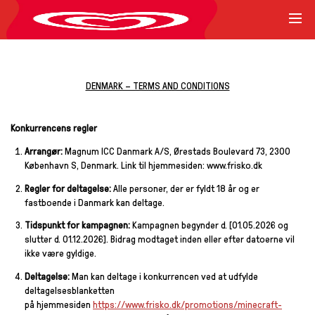
DENMARK – TERMS AND CONDITIONS
Konkurrencens regler
Arrangør:
Magnum ICC Danmark A/S, Ørestads Boulevard 73, 2300
København S, Denmark. Link til hjemmesiden: www.frisko.dk
Regler for deltagelse:
Alle personer, der er fyldt 18 år og er
fastboende i Danmark kan deltage.
Tidspunkt for kampagnen:
Kampagnen begynder d. [01.05.2026 og
slutter d. 01.12.2026]. Bidrag modtaget inden eller efter datoerne vil
ikke være gyldige.
Deltagelse:
Man kan deltage i konkurrencen ved at udfylde
deltagelsesblanketten
på hjemmesiden
https://www.frisko.dk/promotions/minecraft-